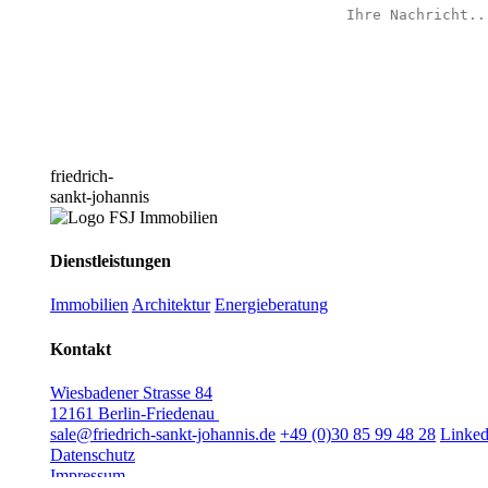
friedrich-
sankt-johannis
Dienstleistungen
Immobilien
Architektur
Energieberatung
Kontakt
Wiesbadener Strasse 84
12161 Berlin-Friedenau
sale@friedrich-sankt-johannis.de
+49 (0)30 85 99 48 28
Linked
Datenschutz
Impressum